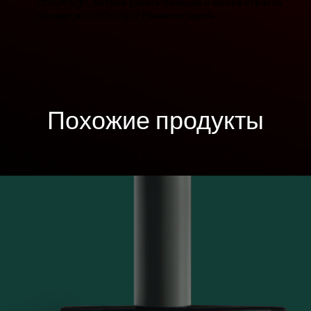
EcoDesign. Хотите узнать больше о более строгих
нормах и EcoDesign? Нажмите здесь.
Похожие продукты