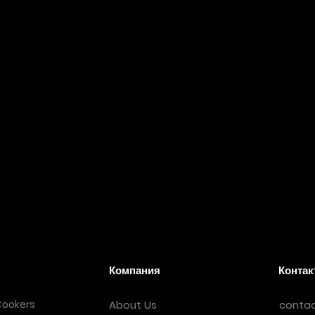
Электронная почта
88
contact@thermozoff.org
Компания
Контак
Cookers
About Us
conta