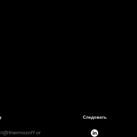
Следовать
Следовать
т
ct@thermozoff.or